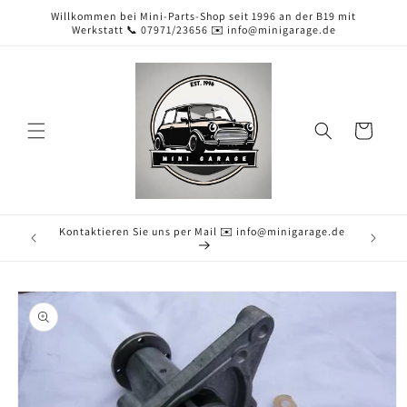
Direkt
Willkommen bei Mini-Parts-Shop seit 1996 an der B19 mit
zum
Werkstatt 📞 07971/23656 ✉️ info@minigarage.de
Inhalt
Warenkorb
Kontaktieren Sie uns per Mail ✉️ info@minigarage.de
duktinformationen
ingen