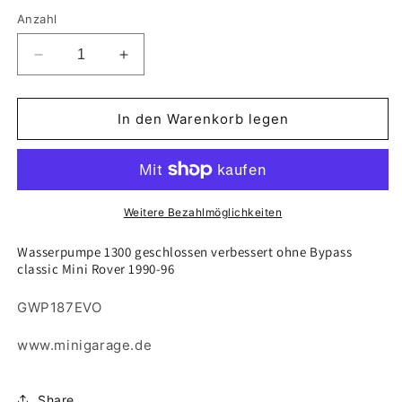
Anzahl
Verringere
Erhöhe
die
die
Menge
Menge
für
für
In den Warenkorb legen
Wasserpumpe
Wasserpumpe
1300
1300
geschlossen
geschlossen
verbessert
verbessert
ohne
ohne
Weitere Bezahlmöglichkeiten
Bypass
Bypass
classic
classic
Wasserpumpe 1300 geschlossen verbessert ohne Bypass
classic Mini Rover 1990-96
Mini
Mini
Rover
Rover
1990-
1990-
GWP187EVO
96
96
GWP187EVO
GWP187EVO
www.minigarage.de
Share