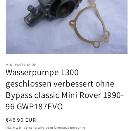
Medien
1
in
MINI PARTS SHOP
Wasserpumpe 1300
Modal
öffnen
geschlossen verbessert ohne
Bypass classic Mini Rover 1990-
96 GWP187EVO
Normaler
€46,90 EUR
Preis
inkl. MwSt.
Versand
wird beim Checkout berechnet