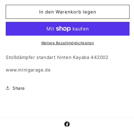
Menge
Menge
für
für
In den Warenkorb legen
Stoßdämpfer
Stoßdämpfer
standart
standart
hinten
hinten
Kayaba
Kayaba
442002
442002
Weitere Bezahlmöglichkeiten
Stoßdämpfer standart hinten Kayaba 442002
www.minigarage.de
Share
Facebook