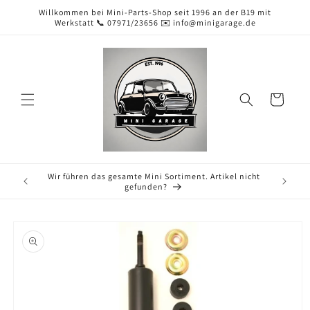
Direkt
Willkommen bei Mini-Parts-Shop seit 1996 an der B19 mit
zum
Werkstatt 📞 07971/23656 ✉️ info@minigarage.de
Inhalt
Warenkorb
Wir führen das gesamte Mini Sortiment. Artikel nicht
gefunden?
duktinformationen
ingen