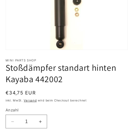
Medien
1
in
MINI PARTS SHOP
Stoßdämpfer standart hinten
Modal
öffnen
Kayaba 442002
Normaler
€34,75 EUR
Preis
inkl. MwSt.
Versand
wird beim Checkout berechnet
Anzahl
Verringere
Erhöhe
die
die