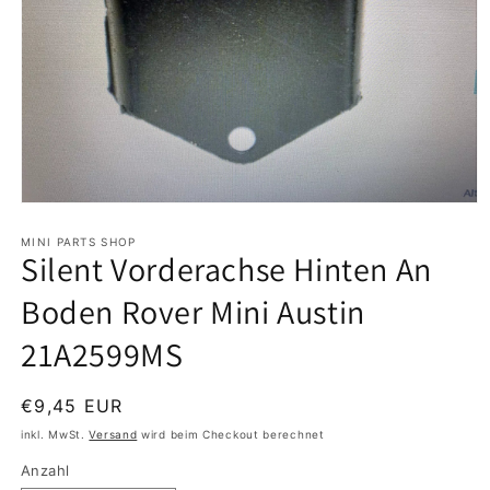
Medien
1
in
MINI PARTS SHOP
Silent Vorderachse Hinten An
Modal
öffnen
Boden Rover Mini Austin
21A2599MS
Normaler
€9,45 EUR
Preis
inkl. MwSt.
Versand
wird beim Checkout berechnet
Anzahl