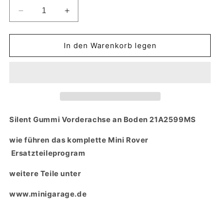
Verringere
Erhöhe
die
die
Menge
Menge
für
für
In den Warenkorb legen
Silent
Silent
Vorderachse
Vorderachse
Hinten
Hinten
An
An
Boden
Boden
Rover
Rover
Mini
Mini
Silent Gummi Vorderachse an Boden 21A2599MS
Austin
Austin
21A2599MS
21A2599MS
wie führen das komplette Mini Rover
Ersatzteileprogram
weitere Teile unter
www.minigarage.de