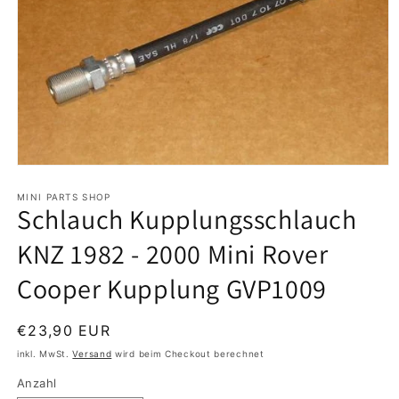
Medien
1
in
MINI PARTS SHOP
Schlauch Kupplungsschlauch
Modal
öffnen
KNZ 1982 - 2000 Mini Rover
Cooper Kupplung GVP1009
Normaler
€23,90 EUR
Preis
inkl. MwSt.
Versand
wird beim Checkout berechnet
Anzahl