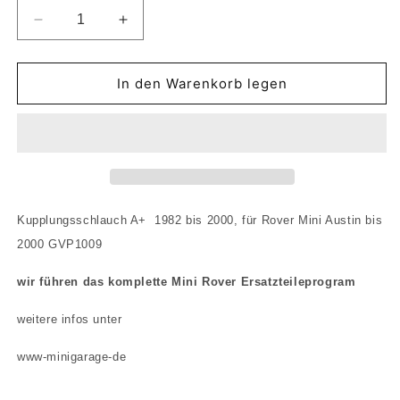
Verringere
Erhöhe
die
die
Menge
Menge
für
für
In den Warenkorb legen
Schlauch
Schlauch
Kupplungsschlauch
Kupplungsschlauch
KNZ
KNZ
1982
1982
-
-
2000
2000
Mini
Mini
Kupplungsschlauch A+ 1982 bis 2000, für Rover Mini Austin bis
Rover
Rover
2000 GVP1009
Cooper
Cooper
Kupplung
Kupplung
wir führen das komplette Mini Rover Ersatzteileprogram
GVP1009
GVP1009
weitere infos unter
www-minigarage-de