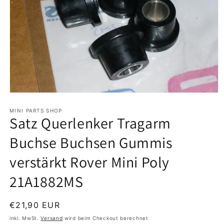
Medien
1
in
MINI PARTS SHOP
Satz Querlenker Tragarm
Modal
öffnen
Buchse Buchsen Gummis
verstärkt Rover Mini Poly
21A1882MS
Normaler
€21,90 EUR
Preis
inkl. MwSt.
Versand
wird beim Checkout berechnet