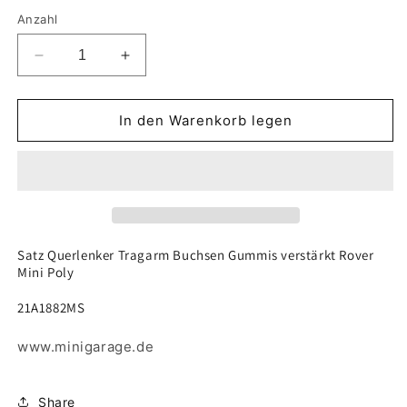
Anzahl
Verringere
Erhöhe
die
die
Menge
Menge
für
für
In den Warenkorb legen
Satz
Satz
Querlenker
Querlenker
Tragarm
Tragarm
Buchse
Buchse
Buchsen
Buchsen
Gummis
Gummis
verstärkt
verstärkt
Satz Querlenker Tragarm Buchsen Gummis verstärkt Rover
Mini Poly
Rover
Rover
Mini
Mini
21A1882MS
Poly
Poly
21A1882MS
21A1882MS
www.minigarage.de
Share