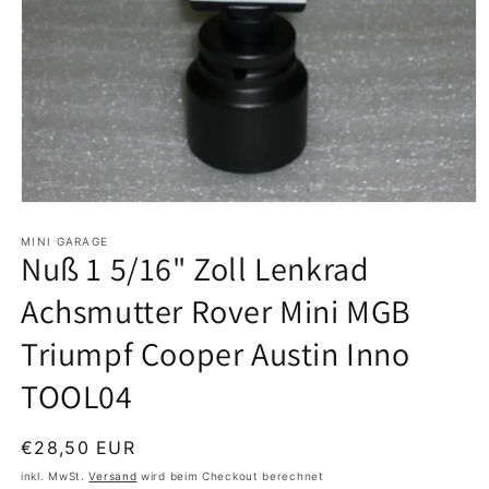
Medien
1
in
MINI GARAGE
Nuß 1 5/16" Zoll Lenkrad
Modal
öffnen
Achsmutter Rover Mini MGB
Triumpf Cooper Austin Inno
TOOL04
Normaler
€28,50 EUR
Preis
inkl. MwSt.
Versand
wird beim Checkout berechnet