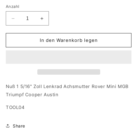
Anzahl
Verringere
Erhöhe
die
die
Menge
Menge
für
für
In den Warenkorb legen
Nuß
Nuß
1
1
5/16&quot;
5/16&quot;
Zoll
Zoll
Lenkrad
Lenkrad
Achsmutter
Achsmutter
Rover
Rover
Nuß 1 5/16" Zoll Lenkrad Achsmutter Rover Mini MGB
Mini
Mini
Triumpf Cooper Austin
MGB
MGB
Triumpf
Triumpf
TOOL04
Cooper
Cooper
Austin
Austin
Inno
Inno
Share
TOOL04
TOOL04