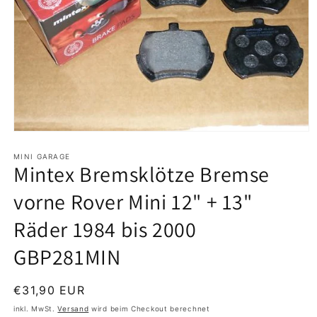
Medien
1
in
MINI GARAGE
Mintex Bremsklötze Bremse
Modal
öffnen
vorne Rover Mini 12" + 13"
Räder 1984 bis 2000
GBP281MIN
Normaler
€31,90 EUR
Preis
inkl. MwSt.
Versand
wird beim Checkout berechnet