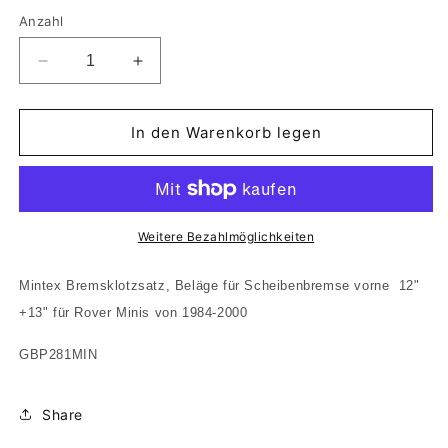
Anzahl
Verringere
Erhöhe
die
die
Menge
Menge
für
für
In den Warenkorb legen
Mintex
Mintex
Bremsklötze
Bremsklötze
Bremse
Bremse
vorne
vorne
Rover
Rover
Weitere Bezahlmöglichkeiten
Mini
Mini
12&quot;
12&quot;
Mintex Bremsklotzsatz, Beläge für Scheibenbremse vorne 12"
+
+
+13" für Rover Minis von 1984-2000
13&quot;
13&quot;
Räder
Räder
GBP281MIN
1984
1984
bis
bis
2000
2000
Share
GBP281MIN
GBP281MIN