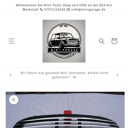
Direkt
Willkommen bei Mini-Parts-Shop seit 1996 an der B19 mit
zum
Werkstatt 📞 07971/23656 ✉️ info@minigarage.de
Inhalt
Warenkorb
Kontaktieren Sie uns per Mail ✉️ info@minigarage.de
duktinformationen
ingen