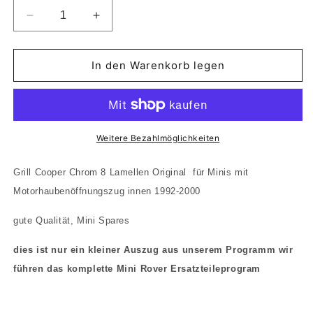
Verringere
Erhöhe
die
die
Menge
Menge
für
für
In den Warenkorb legen
Grill
Grill
Cooper
Cooper
Chrom
Chrom
8
8
Reihen
Reihen
Weitere Bezahlmöglichkeiten
ohne
ohne
Eingriff
Eingriff
Grill Cooper Chrom 8 Lamellen Original für Minis mit
ALA6669
ALA6669
Motorhaubenöffnungszug innen 1992-2000
Rover
Rover
Mini
Mini
gute Qualität, Mini Spares
1992
1992
bis
bis
dies ist nur ein kleiner Auszug aus unserem Programm wir
2000
2000
führen das komplette Mini Rover Ersatzteileprogram