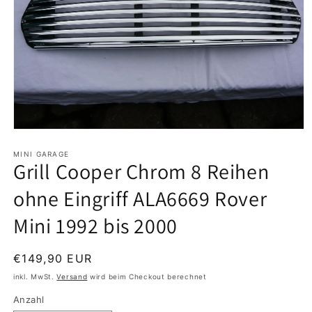
Medien
1
in
MINI GARAGE
Grill Cooper Chrom 8 Reihen
Modal
öffnen
ohne Eingriff ALA6669 Rover
Mini 1992 bis 2000
Normaler
€149,90 EUR
Preis
inkl. MwSt.
Versand
wird beim Checkout berechnet
Anzahl