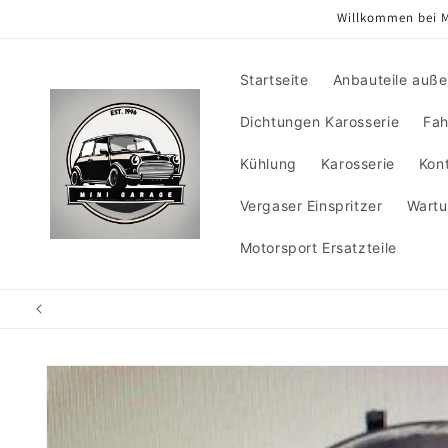
Direkt
Willkommen bei M
zum
Inhalt
Startseite
Anbauteile auß
Dichtungen Karosserie
Fah
Kühlung
Karosserie
Kon
Vergaser Einspritzer
Wartu
Motorsport Ersatzteile
Zu
Produktinformationen
springen