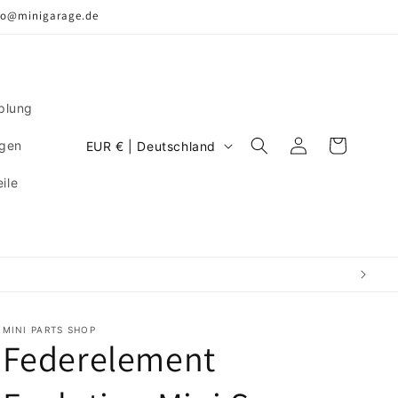
nfo@minigarage.de
plung
L
Einloggen
Warenkorb
ngen
EUR € | Deutschland
a
ile
n
d
/
R
e
g
MINI PARTS SHOP
Federelement
i
o