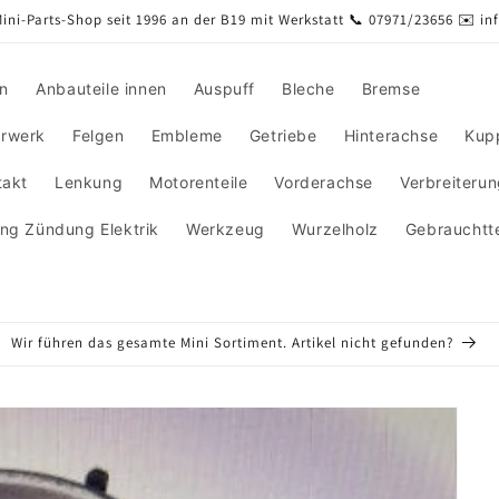
ini-Parts-Shop seit 1996 an der B19 mit Werkstatt 📞 07971/23656 ✉️ i
en
Anbauteile innen
Auspuff
Bleche
Bremse
rwerk
Felgen
Embleme
Getriebe
Hinterachse
Kup
takt
Lenkung
Motorenteile
Vorderachse
Verbreiteru
ng Zündung Elektrik
Werkzeug
Wurzelholz
Gebrauchtte
Wir führen das gesamte Mini Sortiment. Artikel nicht gefunden?