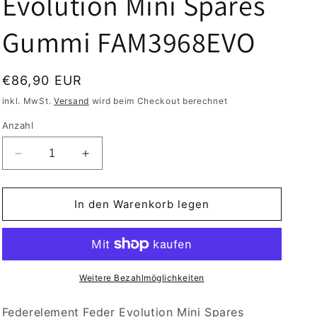
Evolution Mini Spares
n
Gummi FAM3968EVO
Normaler
€86,90 EUR
Preis
inkl. MwSt.
Versand
wird beim Checkout berechnet
Anzahl
Verringere
Erhöhe
die
die
Menge
Menge
für
für
In den Warenkorb legen
Federelement
Federelement
Evolution
Evolution
Mini
Mini
Spares
Spares
Gummi
Gummi
Weitere Bezahlmöglichkeiten
FAM3968EVO
FAM3968EVO
Federelement Feder Evolution Mini Spares