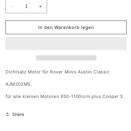
Verringere
Erhöhe
die
die
Menge
Menge
für
für
In den Warenkorb legen
Dichtsatz
Dichtsatz
Motor
Motor
Dichtung
Dichtung
Rover
Rover
Mini
Mini
Classic
Classic
Austin
Austin
Dichtsatz Motor für Rover Minis Austin Classic
850-
850-
1100ccm
1100ccm
AJM202MS.
AJM202MS
AJM202MS
für alle kleinen Motoren 850-1100ccm plus Cooper S
Share