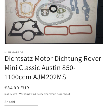
Medien
1
in
MINI GARAGE
Dichtsatz Motor Dichtung Rover
Modal
öffnen
Mini Classic Austin 850-
1100ccm AJM202MS
Normaler
€34,90 EUR
Preis
inkl. MwSt.
Versand
wird beim Checkout berechnet
Anzahl