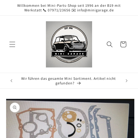
Direkt
Willkommen bei Mini-Parts-Shop seit 1996 an der B19 mit
zum
Werkstatt 📞 07971/23656 ✉️ info@minigarage.de
Inhalt
Warenkorb
Wir führen das gesamte Mini Sortiment. Artikel nicht
gefunden?
duktinformationen
ingen